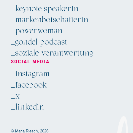
_keynote speakerin
_markenbotschafterin
_powerwoman
_gondel podcast
_soziale verantwortung
SOCIAL MEDIA
Navigation
_instagram
überspringen
_facebook
_x
_linkedin
© Maria Riesch, 2026